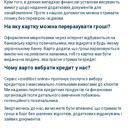
Крім того, в деяких випадках фінансові установи висувають
вимогу щодо надання додаткових документів для
ознайомлення. Проте з нашою допомогою можна отримати
позику без перевірок і відмови.
На яку картку можна перерахувати гроші?
Оформлення мікропозики через інтернет відбувається на
банківську картку позичальника, яка відкрита в будь-якому
українському банку. Варто додати, що гроші зараховуються
виключно на реквізити заявника, тобто картка має бути
видана на людину, яка прагне отримати кредит.
Чому варто вибрати кредит у нас?
Сервіс «creditbot.online» пропонує послуги з вибору
кредитора з максимально лояльними вимогами до клієнтів.
Ми надаємо перелік кредитних продуктів та фінансових
організацій після детального вивчення побажань
потенційного позичальника.
Звертаючись до нас, ви можете бути впевнені, що отримаєте
гроші в борг без шалених відсотків, додаткових відрахувань і
зайвих документів.