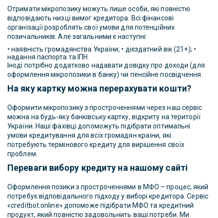
Отримати мікропозику можуть лише особи, які повністю
відповідають низці вимог кредитора. Всі фінансові
організації розроблять свої умови для потенційних
позичальників. Але загальними є наступні:
• наявність громадянства України; • дієздатний вік (21+); •
надання паспорта та ІПН.
Іноді потрібно додатково надавати довідку про доходи (для
оформлення мікропозики в банку) чи пенсійне посвідчення.
На яку картку можна перерахувати кошти?
Оформити мікропозику з простроченнями через наш сервіс
можна на будь-яку банківську картку, відкриту на території
України. Наші фахівці допоможуть підібрати оптимальні
умови кредитування для всіх громадян країни, які
потребують термінового кредиту для вирішення своїх
проблем.
Переваги вибору кредиту на нашому сайті
Оформлення позики з простроченнями в МФО – процес, який
потребує відповідального підходу у виборі кредитора. Сервіс
«creditbot.online» допоможе підібрати МФО та кредитний
продукт, який повністю задовольнить ваші потреби. Ми