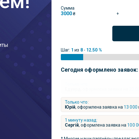
ем!
Сумма
3000
+
₴
иты
Шаг:
1
из
8
-
12.50 %
Сегодня оформлено заявок
Только что:
Едуард
, оформлена заявка на
20 0
Только что:
Юрій
, оформлена заявка на
13 000
1 минуту назад:
Сергій
, оформлена заявка на
100 0
* Многие наши партнёры предлагают 