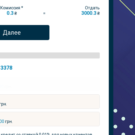
Комиссия *
Отдать
0.3
3000.3
=
₴
₴
Далее
:
3378
00
грн.
грн.
00
грн.
кредит со ставкой 0,01% для новых клиентов.