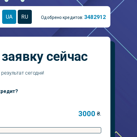
UA
RU
3
4
8
2
9
1
2
Одобрено кредитов:
заявку сейчас
 результат сегодня!
кредит?
₴.