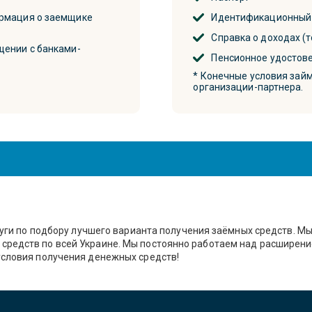
ормация о заемщике
Идентификационный
Справка о доходах (т
щении с банками-
Пенсионное удостове
* Конечные условия зай
организации-партнера.
слуги по подбору лучшего варианта получения заёмных средств. 
средств по всей Украине. Мы постоянно работаем над расширени
условия получения денежных средств!