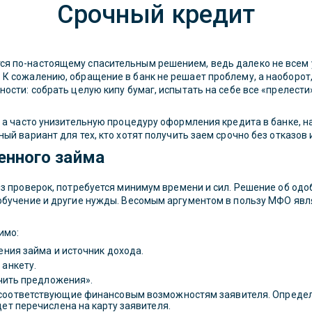
Срочный кредит
я по-настоящему спасительным решением, ведь далеко не всем у
К сожалению, обращение в банк не решает проблему, а наоборот,
ости: собрать целую кипу бумаг, испытать на себе все «прелести
, а часто унизительную процедуру оформления кредита в банке, 
ый вариант для тех, кто хотят получить заем срочно без отказов 
енного займа
ез проверок, потребуется минимум времени и сил. Решение об одо
обучение и другие нужды. Весомым аргументом в пользу МФО явля
имо:
ения займа и источник дохода.
 анкету.
учить предложения».
соответствующие финансовым возможностям заявителя. Определи
ет перечислена на карту заявителя.