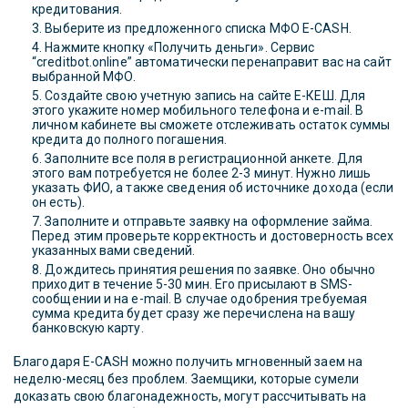
кредитования.
Выберите из предложенного списка МФО E-CASH.
Нажмите кнопку «Получить деньги». Сервис
“creditbot.online” автоматически перенаправит вас на сайт
выбранной МФО.
Создайте свою учетную запись на сайте Е-КЕШ. Для
этого укажите номер мобильного телефона и e-mail. В
личном кабинете вы сможете отслеживать остаток суммы
кредита до полного погашения.
Заполните все поля в регистрационной анкете. Для
этого вам потребуется не более 2-3 минут. Нужно лишь
указать ФИО, а также сведения об источнике дохода (если
он есть).
Заполните и отправьте заявку на оформление займа.
Перед этим проверьте корректность и достоверность всех
указанных вами сведений.
Дождитесь принятия решения по заявке. Оно обычно
приходит в течение 5-30 мин. Его присылают в SMS-
сообщении и на e-mail. В случае одобрения требуемая
сумма кредита будет сразу же перечислена на вашу
банковскую карту.
Благодаря E-CASH можно получить мгновенный заем на
неделю-месяц без проблем. Заемщики, которые сумели
доказать свою благонадежность, могут рассчитывать на