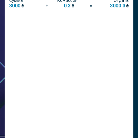
Сумма
Комиссия *
Отдать
3000
0.3
3000.3
+
=
₴
₴
₴