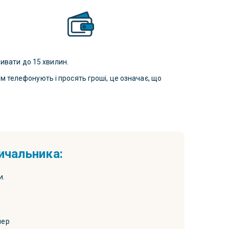
ивати до 15 хвилин.
ам телефонують і просять гроші, це означає, що
ичальника:
и.
мер