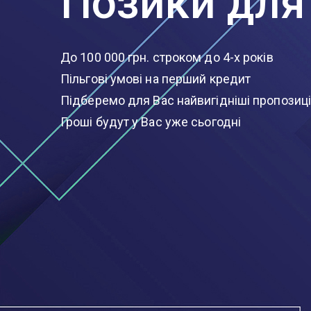
Позики для 
До 100 000 грн. строком до 4-х років
Пільгові умові на перший кредит
Підберемо для Вас найвигідніші пропозиці
Гроші будут у Вас уже сьогодні