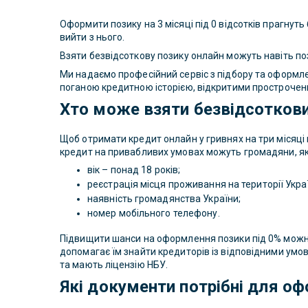
Оформити позику на 3 місяці під 0 відсотків прагнут
вийти з нього.
Взяти безвідсоткову позику онлайн можуть навіть по
Ми надаємо професійний сервіс з підбору та оформл
поганою кредитною історією, відкритими прострочен
Хто може взяти безвідсоткови
Щоб отримати кредит онлайн у гривнях на три місяці 
кредит на привабливих умовах можуть громадяни, як
вік – понад 18 років;
реєстрація місця проживання на території Укра
наявність громадянства України;
номер мобільного телефону.
Підвищити шанси на оформлення позики під 0% можна 
допомагає їм знайти кредиторів із відповідними умо
та мають ліцензію НБУ.
Які документи потрібні для о