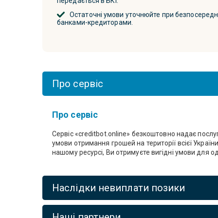
передається в БКІ.
Остаточні умови уточнюйте при безпосереднь
банками-кредиторами.
Про сервіс
Про сервіс
Сервіс «creditbot.online» безкоштовно надає посл
умови отримання грошей на території всієї Украї
нашому ресурсі, Ви отримуєте вигідні умови для 
Наслідки невиплати позики
Наші партнери