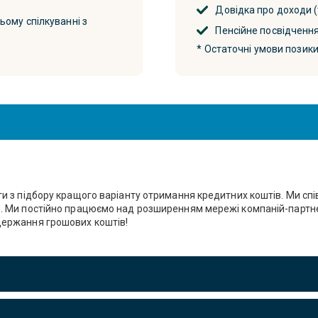
Довідка про доходи (
ому спілкуванні з
Пенсійне посвідчення
* Остаточні умови позики
уги з підбору кращого варіанту отримання кредитних коштів. Ми спі
ни. Ми постійно працюємо над розширенням мережі компаній-партн
одержання грошових коштів!