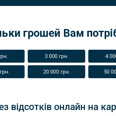
льки грошей Вам потрі
грн.
3 000 грн.
4 00
грн.
20 000 грн.
50 00
ез відсотків онлайн на карт