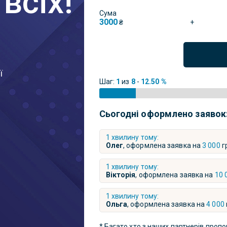
всіх!
Сума
3000
+
₴
ї
Шаг:
1
из
8
-
12.50 %
Сьогодні оформлено заявок
1 хвилину тому:
Олег
, оформлена заявка на
3 000
г
1 хвилину тому:
Вікторія
, оформлена заявка на
10 
1 хвилину тому:
Ольга
, оформлена заявка на
4 000
* Багато хто з наших партнерів пропо