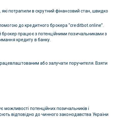
, які потрапили в скрутний фінансовий стан, швидко
могою до кредитного брокера “creditbot.online”.
ий брокер працює з потенційними позичальниками з
имання кредиту в банку.
о працевлаштованим або залучати поручителя. Взяти
ує можливості потенційних позичальників і
цюють відповідно до чинного законодавства України