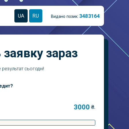
UA
RU
3
4
8
3
1
6
4
Видано позик:
 заявку зараз
 результат сьогодні!
редит?
₴.