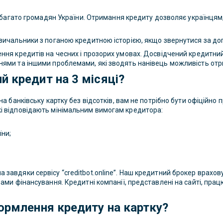
ь багато громадян України. Отримання кредиту дозволяє українцям
зичальники з поганою кредитною історією, якщо звернутися за допо
ення кредитів на чесних і прозорих умовах. Досвідчений кредитн
нями та іншими проблемами, які зводять нанівець можливість отр
й кредит на 3 місяці?
на банківську картку без відсотків, вам не потрібно бути офіційн
і відповідають мінімальним вимогам кредитора:
їни;
завдяки сервісу “creditbot.online”. Наш кредитний брокер врахов
вами фінансування. Кредитні компанії, представлені на сайті, пра
формлення кредиту на картку?