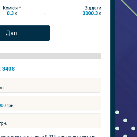
Комісія *
Віддати
0.3
3000.3
=
₴
₴
Далі
:
3408
рн.
000
грн.
грн.
нує кредит зі ставкою 0,01% для нових клієнтів.