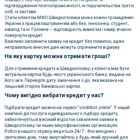
підтвердження платоспроможності, ні поручительства третіх
осіб, ні застави.
Стати клієнтом МФО Швидкопозика може кожен громадянин
України з працевлаштуванням або без, пенсіонер, студент,
інвалід та ін. Головне – відповідність вимогам і намір вчасно
повернути кредит.
Важливо заповнити заявку на кредит без помилок, адже
неправильно внесені дані можуть спричинити відмову.
На яку картку можна отримати гроші?
Для отримання кредиту в Швидкопозиці у клієнта має бути
актуальна картка будь-якого українського банку, видана на
його ім'я. Перевірте дату закінчення її дії, яка вказана на
лицьовій стороні банківської картки.
Чому вигідно вибрати кредит у нас?
Підібрати кредит можна на сервісі “creditbot.online”. У нашій
компанії діє послуга індивідуального підбору кредиту,
забезпечується високий відсоток схвалення заявки в
Швидкопозиці чи інших мікрофінансових організаціях.
Робота нашого сервісу ведеться 24/7 - без вихідних і
святкових днів, тому звертайтесь у будь-який зручний для