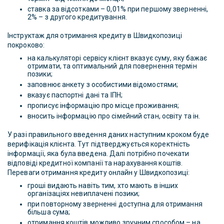
ставка за відсотками – 0,01% при першому зверненні,
2% – з другого кредитування.
Інструктаж для отримання кредиту в Швидкопозиці
покроково:
на калькуляторі сервісу клієнт вказує суму, яку бажає
отримати, та оптимальний для повернення термін
позики;
заповнює анкету з особистими відомостями;
вказує паспортні дані та ІПН;
прописує інформацію про місце проживання;
вносить інформацію про сімейний стан, освіту та ін.
У разі правильного введення даних наступним кроком буде
верифікація клієнта. Тут підтверджується коректність
інформації, яка була введена. Далі потрібно почекати
відповіді кредитної компанії та нарахування коштів.
Переваги отримання кредиту онлайн у Швидкопозиці:
гроші видають навіть тим, хто мають в інших
організаціях невиплачені позики;
при повторному зверненні доступна для отримання
більша сума;
отримання коштів можливо зручним способом – на