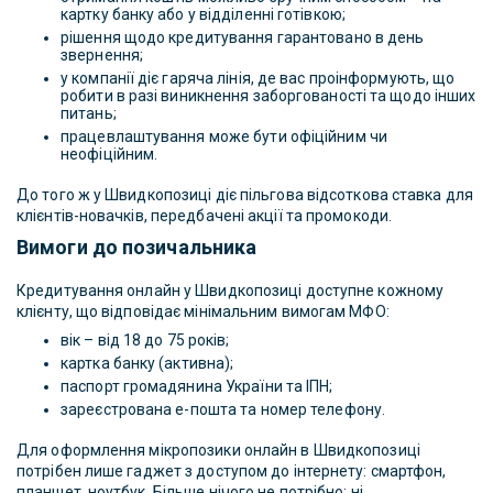
картку банку або у відділенні готівкою;
рішення щодо кредитування гарантовано в день
звернення;
у компанії діє гаряча лінія, де вас проінформують, що
робити в разі виникнення заборгованості та щодо інших
питань;
працевлаштування може бути офіційним чи
неофіційним.
До того ж у Швидкопозиці діє пільгова відсоткова ставка для
клієнтів-новачків, передбачені акції та промокоди.
Вимоги до позичальника
Кредитування онлайн у Швидкопозиці доступне кожному
клієнту, що відповідає мінімальним вимогам МФО:
вік – від 18 до 75 років;
картка банку (активна);
паспорт громадянина України та ІПН;
зареєстрована е-пошта та номер телефону.
Для оформлення мікропозики онлайн в Швидкопозиці
потрібен лише гаджет з доступом до інтернету: смартфон,
планшет, ноутбук. Більше нічого не потрібно: ні