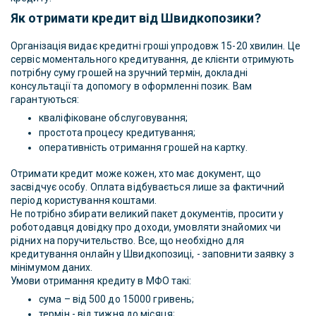
Як отримати кредит від Швидкопозики?
Організація видає кредитні гроші упродовж 15-20 хвилин. Це
сервіс моментального кредитування, де клієнти отримують
потрібну суму грошей на зручний термін, докладні
консультації та допомогу в оформленні позик. Вам
гарантуються:
кваліфіковане обслуговування;
простота процесу кредитування;
оперативність отримання грошей на картку.
Отримати кредит може кожен, хто має документ, що
засвідчує особу. Оплата відбувається лише за фактичний
період користування коштами.
Не потрібно збирати великий пакет документів, просити у
роботодавця довідку про доходи, умовляти знайомих чи
рідних на поручительство. Все, що необхідно для
кредитування онлайн у Швидкопозиці, - заповнити заявку з
мінімумом даних.
Умови отримання кредиту в МФО такі:
сума – від 500 до 15000 гривень;
термін - від тижня до місяця;