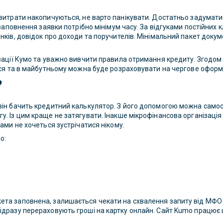
витрати накопичуються, не варто панікувати. Достатньо задуматис
 заповнення заявки потрібно мінімум часу. За відгуками постійних 
ків, довідок про доходи та поручителів. Мінімальний пакет докумен
ізації Кумо та уважно вивчити правила отримання кредиту. Згодом 
ться та в майбутньому можна буде розраховувати на чергове офор
?
він бачить кредитний калькулятор. З його допомогою можна самості
. Із цим краще не затягувати. Інакше мікрофінансова організація
ами не хочеться зустрічатися нікому.
o:
та заповнена, залишається чекати на схвалення запиту від МФО К
відразу перераховують гроші на картку онлайн. Сайт Kumo працює