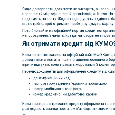
Якщо до зарплати дотягнути не виходить, а нагальні 
перевіреній мікрофінансовій організації, як Kumo. На
надходять на карту. Жодних відвідувань відділень бан
що потрібно, щоб отримати необхідну суму на картку.
Потрібно зайти на офіційний портал кредитної орган
непорозуміння. Значить, кредитна історія не зіпсує
Як отримати кредит від КУМО
Коли клієнт потрапляє на офіційний сайт МФО Kumo, 
доведеться сплатити після погашення основного боргу
вірити відгукам, вони є досить жорсткими. З колектор
Перелік документів для оформлення кредиту від Kum
ідентифікаційний код;
паспорт громадянина України з пропискою;
номер мобільного телефону;
номер кредитної чи дебетової картки.
Коли заявка на отримання кредиту оформлена та анке
розглядають заявки протягом п'ятнадцяти хвилин і 