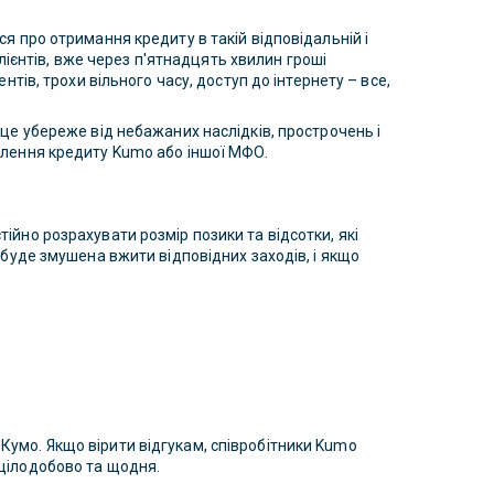
я про отримання кредиту в такій відповідальній і
клієнтів, вже через п'ятнадцять хвилин гроші
тів, трохи вільного часу, доступ до інтернету – все,
це убереже від небажаних наслідків, прострочень і
млення кредиту Kumo або іншої МФО.
йно розрахувати розмір позики та відсотки, які
 буде змушена вжити відповідних заходів, і якщо
умо. Якщо вірити відгукам, співробітники Kumo
 цілодобово та щодня.