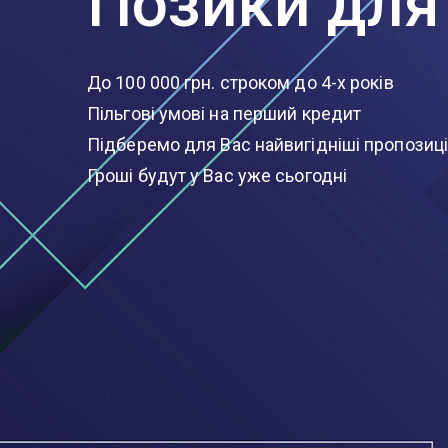
Позики для 
До 100 000 грн. строком до 4-х років
Пільгові умові на перший кредит
Підберемо для Вас найвигідніші пропозиці
Гроші будут у Вас уже сьогодні