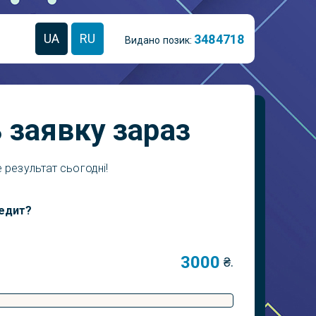
UA
RU
3
4
8
4
7
1
8
Видано позик:
 заявку зараз
 результат сьогодні!
редит?
₴.