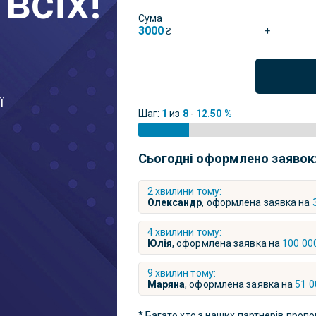
всіх!
Сума
3000
+
₴
ї
Шаг:
1
из
8
-
12.50 %
Сьогодні оформлено заявок
2 хвилини тому:
Олександр
, оформлена заявка на
4 хвилини тому:
Юлія
, оформлена заявка на
100 00
9 хвилин тому:
Маряна
, оформлена заявка на
51 0
* Багато хто з наших партнерів пропо