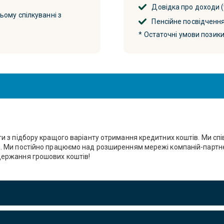
Довідка про доходи (
ому спілкуванні з
Пенсійне посвідчення
* Остаточні умови позики
уги з підбору кращого варіанту отримання кредитних коштів. Ми спі
ни. Ми постійно працюємо над розширенням мережі компаній-партн
одержання грошових коштів!