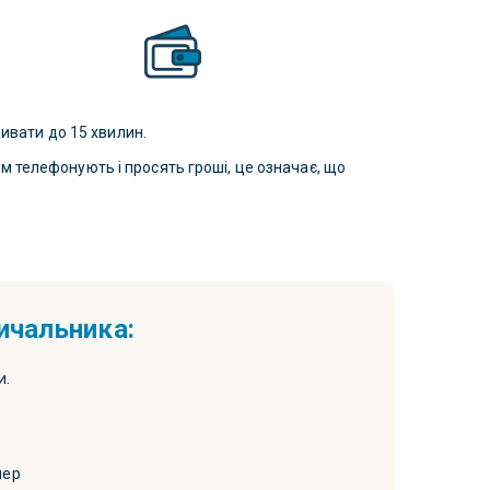
ивати до 15 хвилин.
ам телефонують і просять гроші, це означає, що
ичальника:
и.
мер