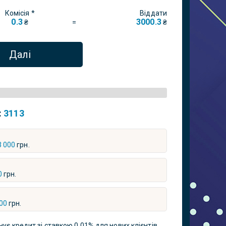
Комісія *
Віддати
0.3
3000.3
=
₴
₴
Далі
:
3113
3 000
грн.
0
грн.
00
грн.
нує кредит зі ставкою 0,01% для нових клієнтів.