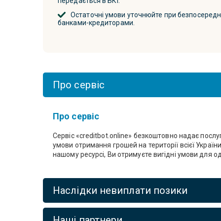
передається в БКІ.
Остаточні умови уточнюйте при безпосереднь
банками-кредиторами.
Про сервіс
Про сервіс
Сервіс «creditbot.online» безкоштовно надає посл
умови отримання грошей на території всієї Украї
нашому ресурсі, Ви отримуєте вигідні умови для 
Наслідки невиплати позики
Наші партнери